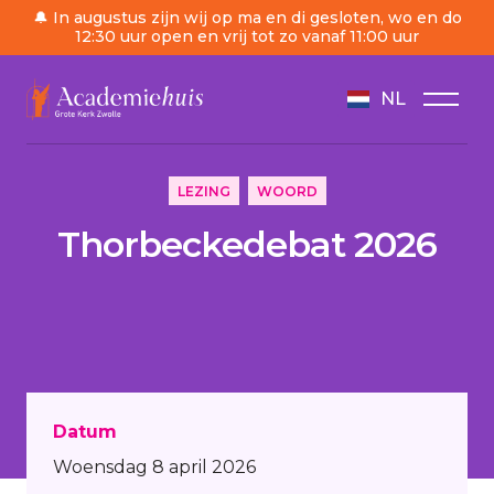
🔔 In augustus zijn wij op ma en di gesloten, wo en do
12:30 uur open en vrij tot zo vanaf 11:00 uur
NL
/
Agenda
/
Thorbeckedebat 2026
LEZING
WOORD
Thorbeckedebat 2026
Datum
Woensdag 8 april 2026