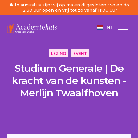
🔔 In augustus zijn wij op ma en di gesloten, wo en do
12:30 uur open en vrij tot zo vanaf 11:00 uur
NL
/
Agenda
/
Studium Generale | De kracht van de k
LEZING
EVENT
Studium Generale | De
kracht van de kunsten -
Merlijn Twaalfhoven