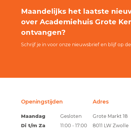
Maandelijks het laatste nieu
over Academiehuis Grote Ke
ontvangen?
Schrijf je in voor onze nieuwsbrief en blijf op d
Openingstijden
Adres
Maandag
Gesloten
Grote Markt 18
Di t/m Za
11:00 - 17:00
8011 LW Zwolle