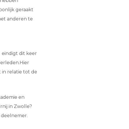
e hebben
oonlijk geraakt
met anderen te
eindigt dit keer
verleden.Hier
n relatie tot de
academie en
rnij in Zwolle?
r deelnemer.