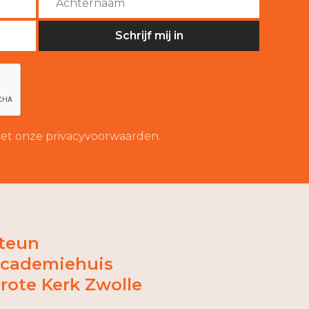
 met onze privacyvoorwaarden.
teun
cademiehuis
rote Kerk Zwolle