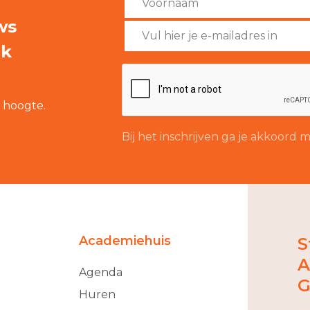
ws
rk
e hoogte.
Bij het inschrijven ga je akkoord
Academiehuis
S
A
Agenda
G
Huren