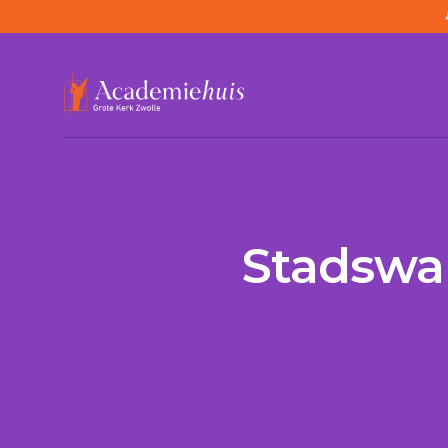
/
Agenda
/
Stadswandeling slavernijverleden
Stadswan