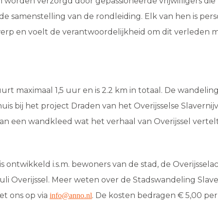
 worden verzorgd door gepassioneerde vrijwilligers di
de samenstelling van de rondleiding. Elk van hen is pers
erp en voelt de verantwoordelijkheid om dit verleden 
t maximaal 1,5 uur en is 2.2 km in totaal. De wandeling 
is bij het project Draden van het Overijsselse Slavernij
n een wandkleed wat het verhaal van Overijssel vertelt i
s ontwikkeld i.s.m. bewoners van de stad, de Overijssel
juli Overijssel. Meer weten over de Stadswandeling Slave
t ons op via
. De kosten bedragen € 5,00 pe
info@anno.nl