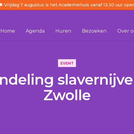
🔔 Vrijdag 7 augustus is het Academiehuis vanaf 13:30 uur ope
Home
Agenda
Huren
Bezoeken
Over o
 in Zwolle
EVENT
deling slavernijve
Zwolle