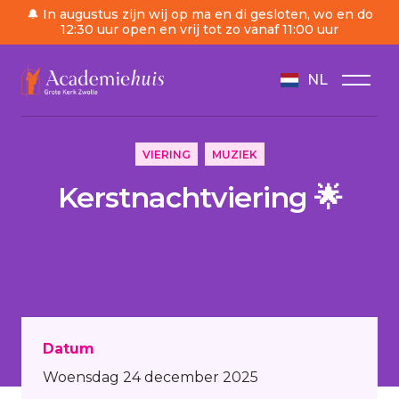
🔔 In augustus zijn wij op ma en di gesloten, wo en do
12:30 uur open en vrij tot zo vanaf 11:00 uur
NL
/
Agenda
/
Kerstnachtviering 🌟
VIERING
MUZIEK
Kerstnachtviering 🌟
Datum
Woensdag 24 december 2025