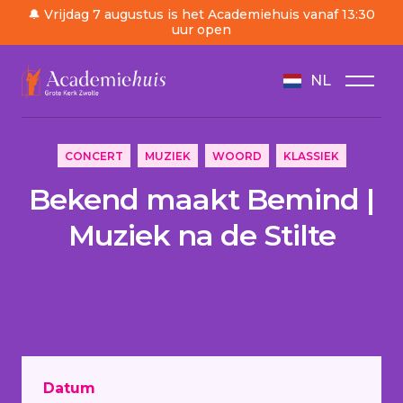
🔔 Vrijdag 7 augustus is het Academiehuis vanaf 13:30
uur open
NL
/
Agenda
/
Bekend maakt Bemind | Muziek na de St
CONCERT
MUZIEK
WOORD
KLASSIEK
Bekend maakt Bemind |
Muziek na de Stilte
Datum