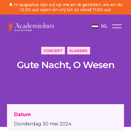
🔔 In augustus zijn wij op ma en di gesloten, wo en do
12:30 uur open en vrij tot zo vanaf 11:00 uur
NL
/
Agenda
/
Gute Nacht, O Wesen
CONCERT
KLASSIEK
Gute Nacht, O Wesen
Datum
Donderdag 30 mei 2024