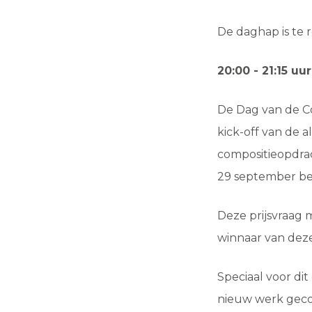
De daghap is te r
20:00 - 21:15 uu
De Dag van de C
kick-off van de a
compositieopdrac
29 september b
Deze prijsvraag 
winnaar van deze
Speciaal voor di
nieuw werk gecom