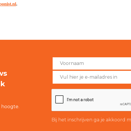
.
nist.nl
ws
rk
e hoogte.
Bij het inschrijven ga je akkoord