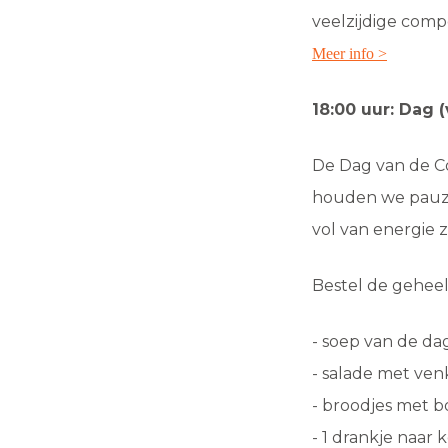
veelzijdige comp
Meer info >
18:00 uur: Dag 
De Dag van de Co
houden we pauze.
vol van energie 
Bestel de geheel
- soep van de dag
- salade met ven
- broodjes met b
- 1 drankje naar 