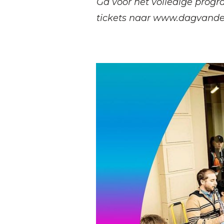
Ga voor het volledige prog
tickets naar
www.dagvandec