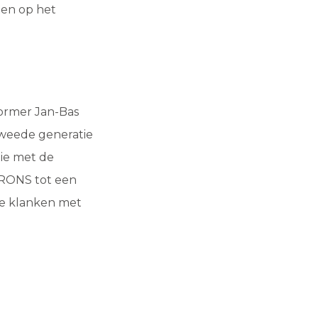
ten op het
ormer Jan-Bas
tweede generatie
ie met de
BRONS tot een
he klanken met