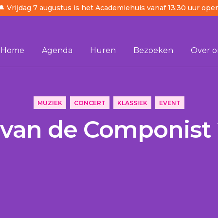
🔔 Vrijdag 7 augustus is het Academiehuis vanaf 13:30 uur ope
Home
Agenda
Huren
Bezoeken
Over o
MUZIEK
CONCERT
KLASSIEK
EVENT
van de Componist