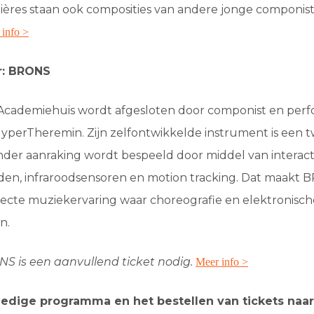
ères staan ook composities van andere jonge componis
 info >
ur: BRONS
 Academiehuis wordt afgesloten door componist en perf
HyperTheremin. Zijn zelfontwikkelde instrument is een 
der aanraking wordt bespeeld door middel van interact
den, infraroodsensoren en motion tracking. Dat maakt 
recte muziekervaring waar choreografie en elektronisc
n.
NS is een aanvullend ticket nodig.
Meer info >
ledige programma en het bestellen van tickets naar