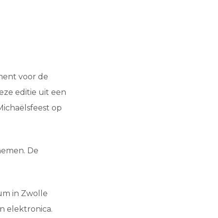
ment voor de
eze editie uit een
Michaëlsfeest op
 nemen. De
um in Zwolle
 elektronica.