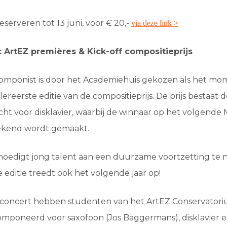
eserveren tot 13 juni, voor € 20,-
via deze link >
r: ArtEZ premières & Kick-off compositieprijs
omponist is door het Academiehuis gekozen als het mo
llereerste editie van de compositieprijs. De prijs bestaat d
ht voor disklavier, waarbij de winnaar op het volgende 
ekend wordt gemaakt.
moedigt jong talent aan een duurzame voortzetting te
 editie treedt ook het volgende jaar op!
t concert hebben studenten van het ArtEZ Conservatori
poneerd voor saxofoon (Jos Baggermans), disklavier en