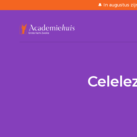
🔔 In augustus zij
/
Agenda
/
Celelezing “Polarisatie is van alle t
Celelez