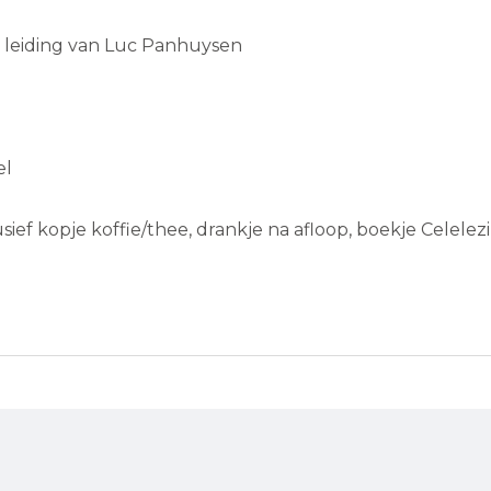
r leiding van Luc Panhuysen
el
lusief kopje koffie/thee, drankje na afloop, boekje Celele