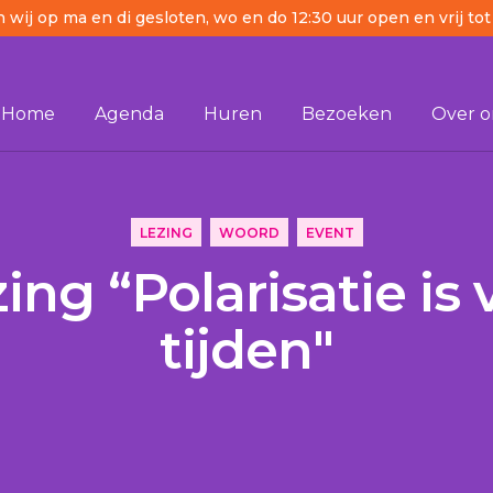
n wij op ma en di gesloten, wo en do 12:30 uur open en vrij tot
Home
Agenda
Huren
Bezoeken
Over o
ijden" 
LEZING
WOORD
EVENT
ing “Polarisatie is 
tijden"