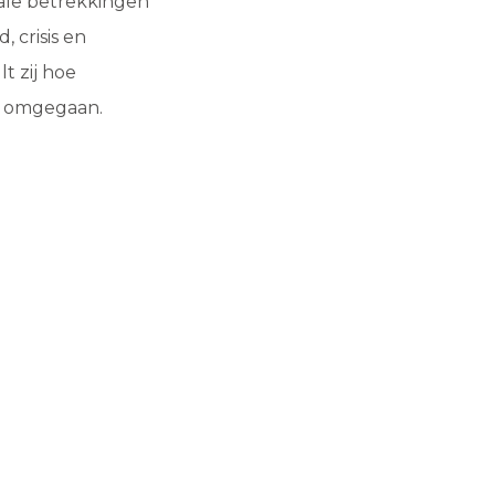
nale betrekkingen
, crisis en
lt zij hoe
n omgegaan.