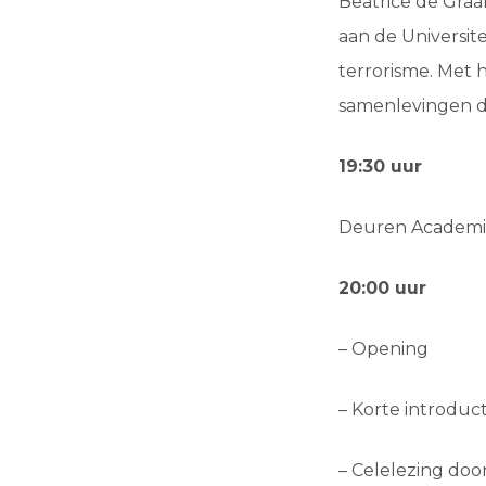
Beatrice de Graa
aan de Universite
terrorisme. Met h
samenlevingen d
19:30 uur
Deuren Academi
20:00 uur
– Opening
– Korte introduc
– Celelezing doo