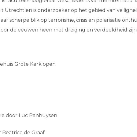
f is faculteitshoogleraar Geschiedenis van de internatio
it Utrecht en is onderzoeker op het gebied van veiligheid
aar scherpe blik op terrorisme, crisis en polarisatie onthu
oor de eeuwen heen met dreiging en verdeeldheid zij
ehuis Grote Kerk open
tie door Luc Panhuysen
r Beatrice de Graaf