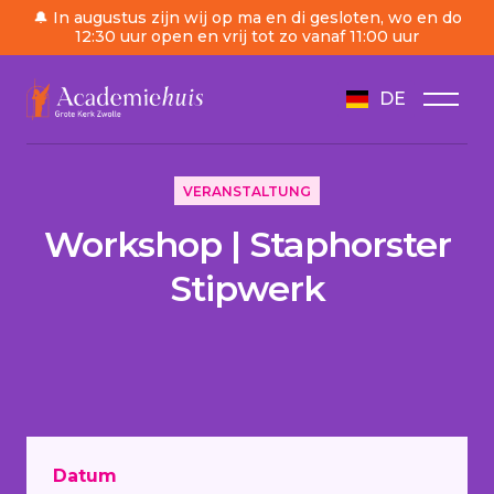
🔔 In augustus zijn wij op ma en di gesloten, wo en do
12:30 uur open en vrij tot zo vanaf 11:00 uur
DE
/
Tagesordnung
/
Workshop | Staphorster Stipwer
VERANSTALTUNG
Workshop | Staphorster
Stipwerk
Datum