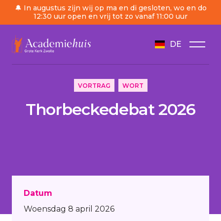
🔔 In augustus zijn wij op ma en di gesloten, wo en do
12:30 uur open en vrij tot zo vanaf 11:00 uur
DE
/
Tagesordnung
/
Thorbeckedebat 2026
VORTRAG
WORT
Thorbeckedebat 2026
Datum
Woensdag 8 april 2026