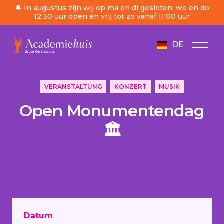
🔔 In augustus zijn wij op ma en di gesloten, wo en do
12:30 uur open en vrij tot zo vanaf 11:00 uur
DE
/
Tagesordnung
/
Open Monumentendag 🏛️
VERANSTALTUNG
KONZERT
MUSIK
Open Monumentendag
🏛️
Datum