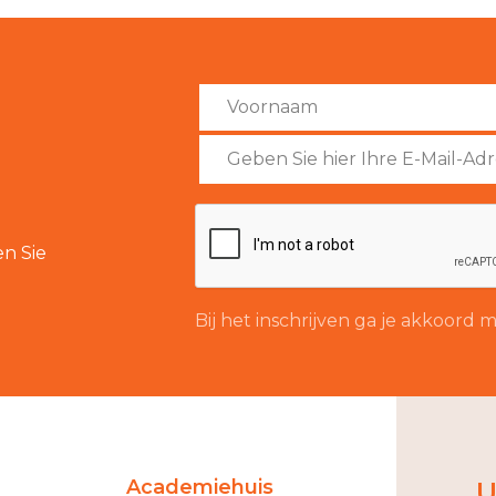
n Sie
Bij het inschrijven ga je akkoord
Academiehuis
U