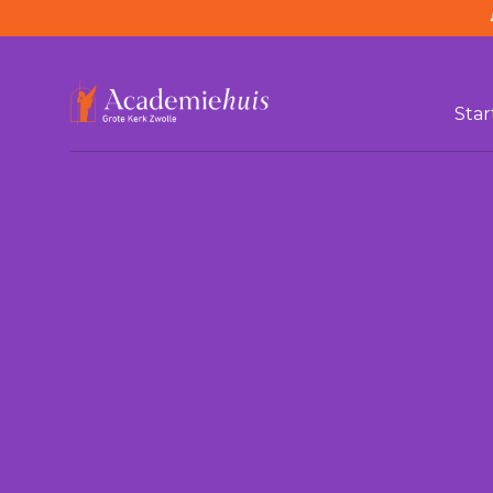
Star
/
Tagesordnung
/
Michaëlsviering