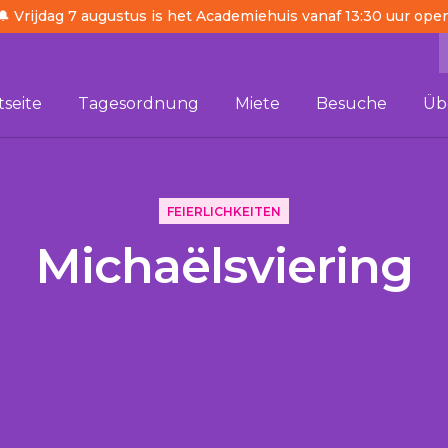
🔔 Vrijdag 7 augustus is het Academiehuis vanaf 13:30 uur ope
tseite
Tagesordnung
Miete
Besuche
Üb
FEIERLICHKEITEN
Michaëlsviering