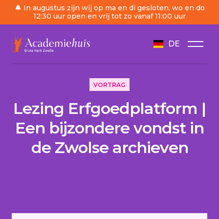
🔔 In augustus zijn wij op ma en di gesloten, wo en do
12:30 uur open en vrij tot zo vanaf 11:00 uur
DE
/
Tagesordnung
/
Lezing Erfgoedplatform | Een bi
VORTRAG
Lezing Erfgoedplatform |
Een bijzondere vondst in
de Zwolse archieven