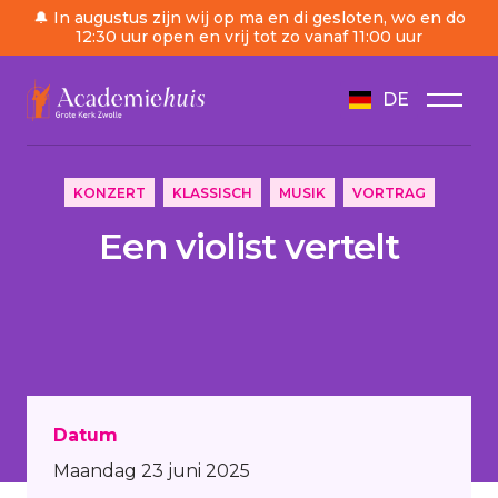
🔔 In augustus zijn wij op ma en di gesloten, wo en do
12:30 uur open en vrij tot zo vanaf 11:00 uur
DE
/
Tagesordnung
/
Een violist vertelt
KONZERT
KLASSISCH
MUSIK
VORTRAG
Een violist vertelt
Datum
Maandag 23 juni 2025