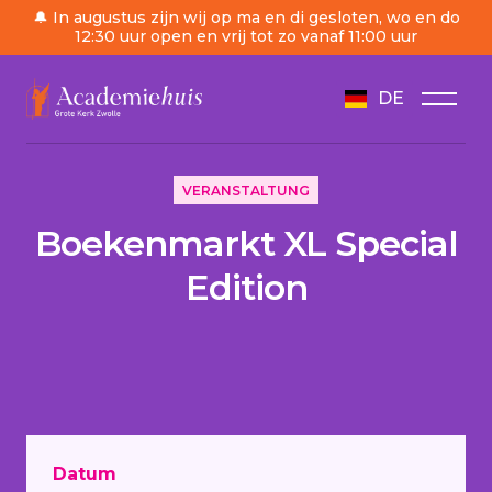
🔔 In augustus zijn wij op ma en di gesloten, wo en do
12:30 uur open en vrij tot zo vanaf 11:00 uur
DE
/
Tagesordnung
/
Boekenmarkt XL Special Edition
VERANSTALTUNG
Boekenmarkt XL Special
Edition
Datum