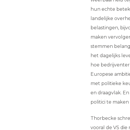
hun echte beteke
landelijke overh
belastingen, bijv
maken vervolgen
stemmen belange
het dagelijks le
hoe bedrijvente
Europese ambitie
met politieke ke
en draagvlak. En 
politici te maken
Thorbecke schree
vooral de VS die