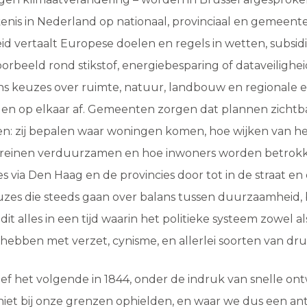
nis in Nederland op nationaal, provinciaal en gemeentel
eid vertaalt Europese doelen en regels in wetten, subsid
oorbeeld rond stikstof, energiebesparing of dataveilighei
s keuzes over ruimte, natuur, landbouw en regionale 
n op elkaar af. Gemeenten zorgen dat plannen zichtb
ven: zij bepalen waar woningen komen, hoe wijken van he
rreinen verduurzamen en hoe inwoners worden betrok
s via Den Haag en de provincies door tot in de straat en
uzes die steeds gaan over balans tussen duurzaamheid,
dit alles in een tijd waarin het politieke systeem zowel al
 hebben met verzet, cynisme, en allerlei soorten van dru
f het volgende in 1844, onder de indruk van snelle ont
 niet bij onze grenzen ophielden, en waar we dus een a