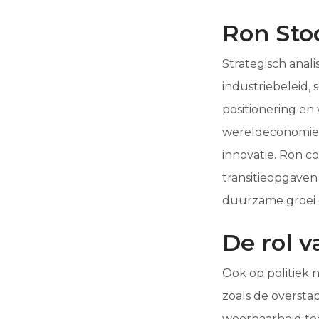
Ron Sto
Strategisch anali
industriebeleid,
positionering en
wereldeconomie, 
innovatie. Ron c
transitieopgaven
duurzame groei 
De rol v
Ook op politiek 
zoals de oversta
weerbaarheid teg