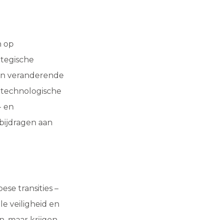
h op
ategische
een veranderende
 technologische
- en
 bijdragen aan
se transities –
le veiligheid en
, maar krijgen