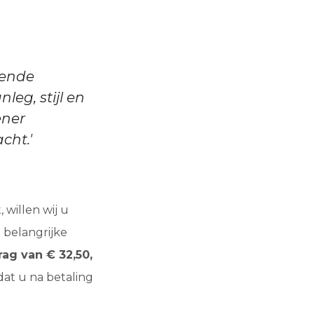
gende
leg, stijl en
ener
cht.'
willen wij u
 belangrijke
rag van € 32,50,
dat u na betaling