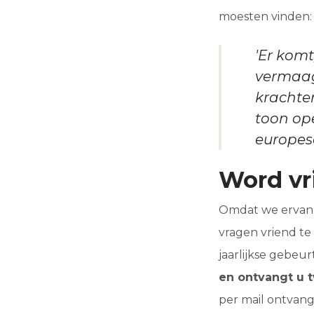
moesten vinden:
'Er kom
vermaag
krachten
toon op
europes
Word vr
Omdat we ervan u
vragen vriend t
jaarlijkse gebeur
en ontvangt u t
per mail ontvangt