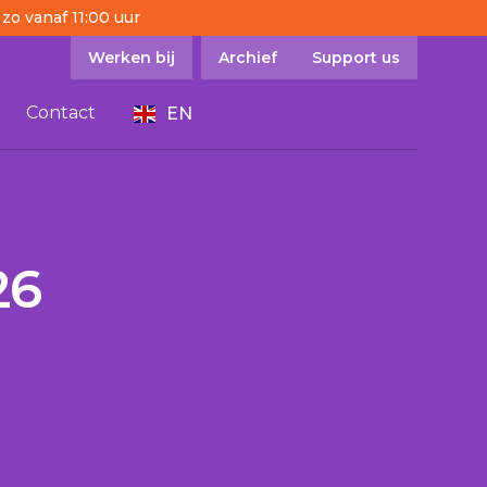
 zo vanaf 11:00 uur
Werken bij
Archief
Support us
Contact
EN
26