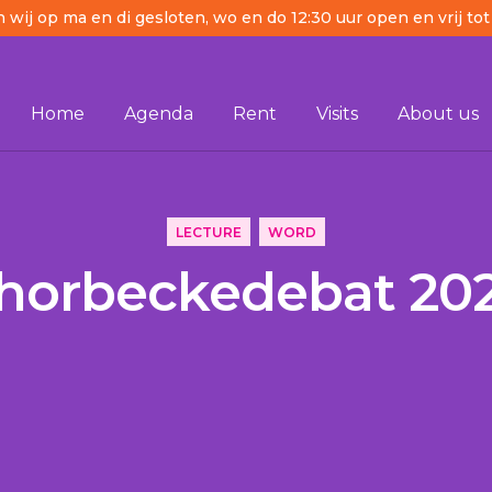
n wij op ma en di gesloten, wo en do 12:30 uur open en vrij tot
Home
Agenda
Rent
Visits
About us
LECTURE
WORD
horbeckedebat 20