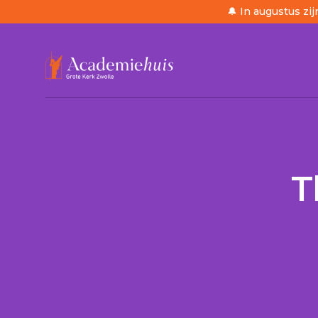
🔔 In augustus zij
/
Agenda
/
Thorbeckedebat 2026
T