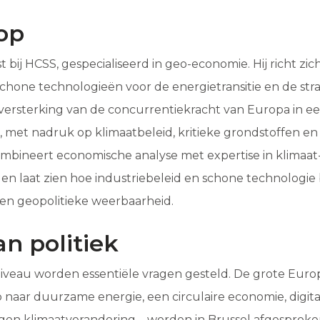
op
st bij HCSS, gespecialiseerd in geo-economie. Hij richt zic
 schone technologieën voor de energietransitie en de str
 versterking van de concurrentiekracht van Europa in 
met nadruk op klimaatbeleid, kritieke grondstoffen en
ombineert economische analyse met expertise in klimaat
 en laat zien hoe industriebeleid en schone technologie
en geopolitieke weerbaarheid.
an politiek
niveau worden essentiële vragen gesteld. De grote Europe
p naar duurzame energie, een circulaire economie, digita
en klimaatverandering – worden in Brussel afgesproken