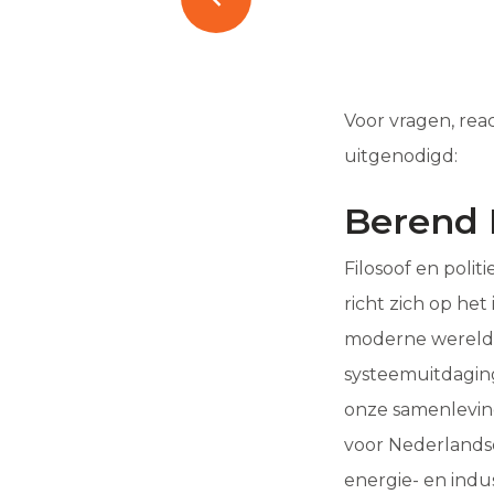
Voor vragen, re
uitgenodigd:
Berend
Filosoof en poli
richt zich op he
moderne wereldor
systeemuitdagin
onze samenlevin
voor Nederlandse
energie- en indus