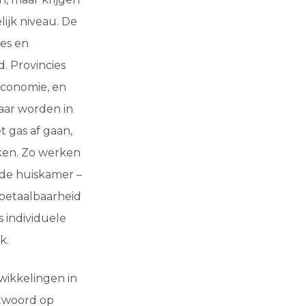
ijk niveau. De
ies en
d. Provincies
economie, en
aar worden in
t gas af gaan,
ken. Zo werken
 de huiskamer –
 betaalbaarheid
s individuele
k.
wikkelingen in
ntwoord op