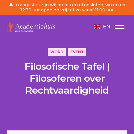
🔔 In augustus zijn wij op ma en di gesloten, wo en do
12:30 uur open en vrij tot zo vanaf 11:00 uur
EN
/
Agenda
/
Filosofische Tafel | Filosoferen over Re
WORD
EVENT
Filosofische Tafel |
Filosoferen over
Rechtvaardigheid