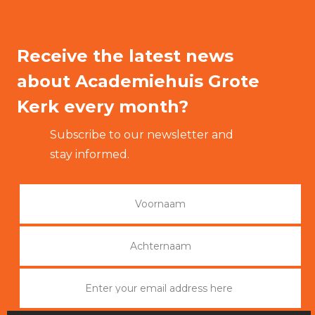
Receive the latest news
about Academiehuis Grote
Kerk every month?
Subscribe to our newsletter and
stay informed.