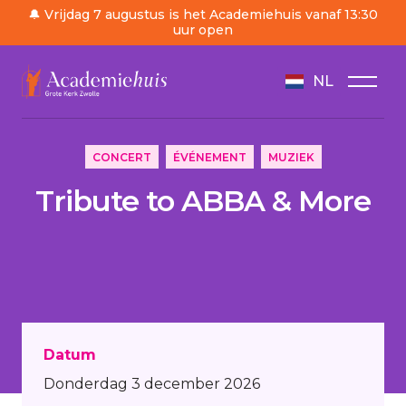
🔔 Vrijdag 7 augustus is het Academiehuis vanaf 13:30
uur open
NL
/
Ordre du jour
/
Tribute to ABBA & More
CONCERT
ÉVÉNEMENT
MUZIEK
Tribute to ABBA & More
Datum
Donderdag 3 december 2026