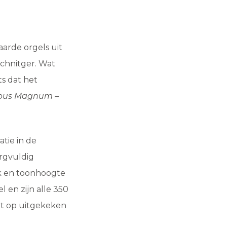
arde orgels uit
chnitger. Wat
ts dat het
pus Magnum
–
atie in de
orgvuldig
nk en toonhoogte
l en zijn alle 350
iet op uitgekeken