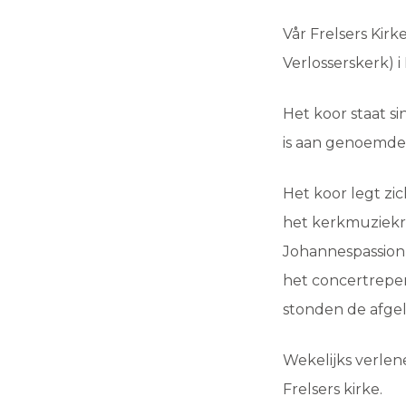
Vår Frelsers Kirk
Verlosserskerk) 
Het koor staat s
is aan genoemde
Het koor legt zi
het kerkmuziekre
Johannespassion
het concertreper
stonden de afge
Wekelijks verlen
Frelsers kirke.