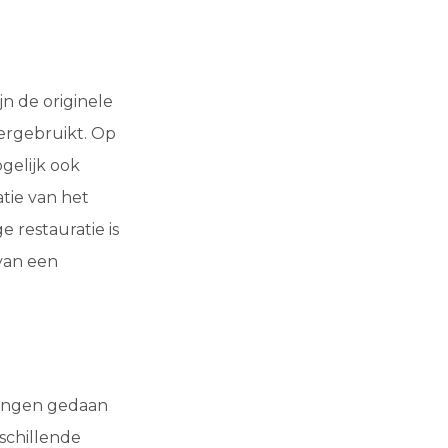
jn de originele
hergebruikt. Op
gelijk ook
tie van het
 restauratie is
van een
ggingen gedaan
rschillende