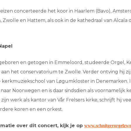
reizen concerteerde het koor in Haarlem (Bavo), Amst
, Zwolle en Hattem, als ook in de kathedraal van Alcala
Napel
 geboren en getogen in Emmeloord, studeerde Orgel, Ke
 aan het conservatorium te Zwolle. Verder ontving hij zij
de kerkmuziekschool van Løgumkloster in Denemarken. I
in naar Noorwegen en is daar sindsdien als voornamelijk 
jn werk als kantor van Vår Frelsers kirke, schrijft hij vee
rdere koren en een orkest.
matie over dit concert, kijk je op
www.schnitgerorgelzwol