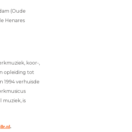
erdam (Oude
 de Henares
rkmuziek, koor-,
n opleiding tot
n 1994 verhuisde
kerkmusicus
l muziek, is
.
le.nl