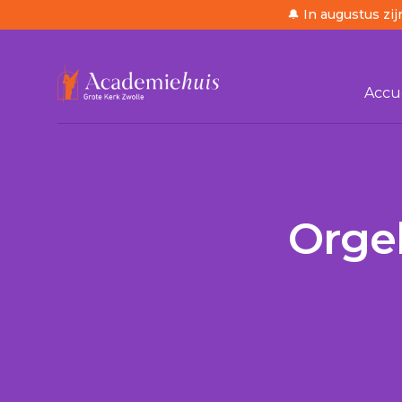
🔔 In augustus zij
Accue
/
Ordre du jour
/
Orgelconcert met Noors k
Orge