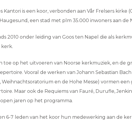
es Kantori is een koor, verbonden aan Vår Frelsers kirke 
i Haugesund, een stad met plm 35.000 inwoners aan de 
inds 2010 onder leiding van Goos ten Napel die als ker
 kerk.
ch toe op het uitvoeren van Noorse kerkmuziek, en de g
pertoire. Vooral de werken van Johann Sebastian Bach 
, Weihnachtsoratorium en de Hohe Messe) vormen een 
toire. Maar ook de Requiems van Fauré, Durufle, Jenki
lopen jaren op het programma.
en 6-7 leden van het koor hun medewerking aan de ker