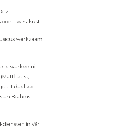
(Onze
Noorse westkust.
kmusicus werkzaam
rote werken uit
(Matthäus-,
groot deel van
ns en Brahms
kdiensten in Vår