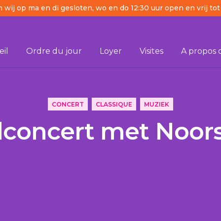
n wij op ma en di gesloten, wo en do 12:30 uur open en vrij tot
il
Ordre du jour
Loyer
Visites
A propos 
oor
CONCERT
CLASSIQUE
MUZIEK
lconcert met Noors