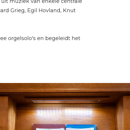
uit muziek van enkele centrale
rd Grieg, Egil Hovland, Knut
ee orgelsolo's en begeleidt het