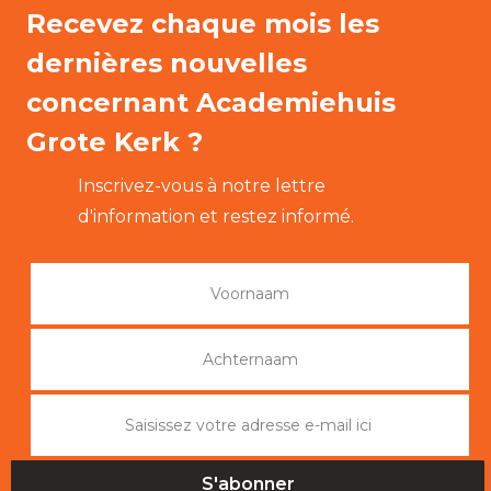
Recevez chaque mois les
dernières nouvelles
concernant Academiehuis
Grote Kerk ?
Inscrivez-vous à notre lettre
d'information et restez informé.