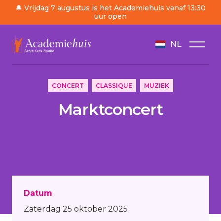
🔔 Vrijdag 7 augustus is het Academiehuis vanaf 13:30
uur open
NL
/
Ordre du jour
/
Marktconcert
CONCERT
CLASSIQUE
MUZIEK
Marktconcert
Datum
Zaterdag 25 oktober 2025