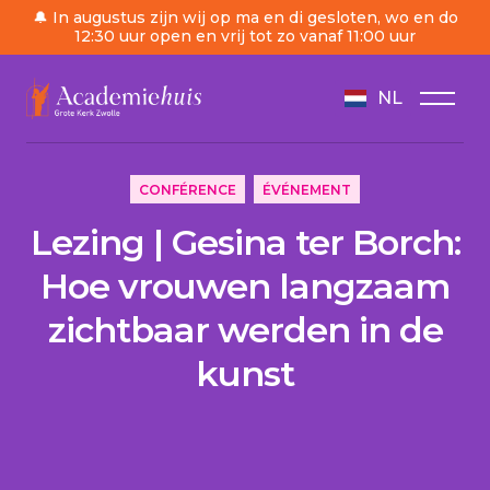
🔔 In augustus zijn wij op ma en di gesloten, wo en do
12:30 uur open en vrij tot zo vanaf 11:00 uur
NL
/
Ordre du jour
/
Lezing | Gesina ter Borch: Hoe 
CONFÉRENCE
ÉVÉNEMENT
Lezing | Gesina ter Borch:
Hoe vrouwen langzaam
zichtbaar werden in de
kunst