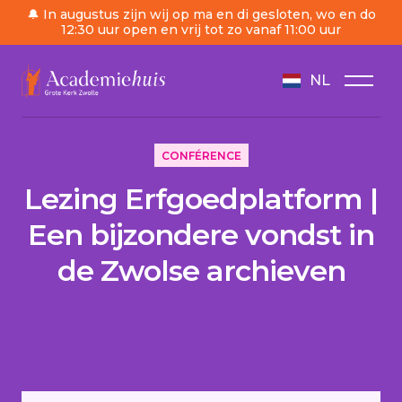
🔔 In augustus zijn wij op ma en di gesloten, wo en do
12:30 uur open en vrij tot zo vanaf 11:00 uur
NL
/
Ordre du jour
/
Lezing Erfgoedplatform | Een bij
CONFÉRENCE
Lezing Erfgoedplatform |
Een bijzondere vondst in
de Zwolse archieven