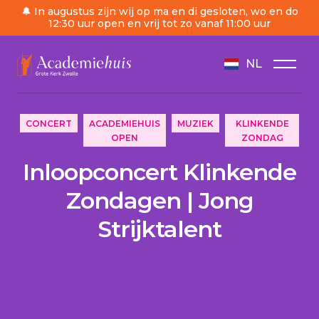
🔔 In augustus zijn wij op ma en di gesloten, wo en do
12:30 uur open en vrij tot zo vanaf 11:00 uur
NL
/
Ordre du jour
/
Inloopconcert Klinkende Zondagen
CONCERT
ACADEMIEHUIS
MUZIEK
KLINKENDE
OPEN
ZONDAG
Inloopconcert Klinkende
Zondagen | Jong
Strijktalent