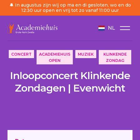
🔔 In augustus zijn wij op ma en di gesloten, wo en do
12:30 uur open en vrij tot zo vanaf 11:00 uur
NL
/
Ordre du jour
/
Inloopconcert Klinkende Zondag
CONCERT
ACADEMIEHUIS
MUZIEK
KLINKENDE
OPEN
ZONDAG
Inloopconcert Klinkende
Zondagen | Evenwicht