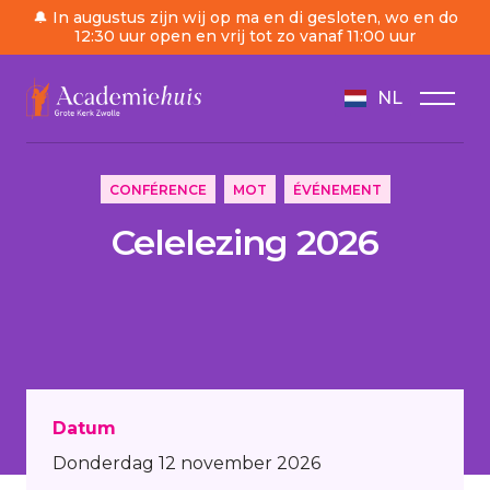
🔔 In augustus zijn wij op ma en di gesloten, wo en do
12:30 uur open en vrij tot zo vanaf 11:00 uur
NL
/
Ordre du jour
/
Celelezing 2026
CONFÉRENCE
MOT
ÉVÉNEMENT
Celelezing 2026
Datum
Donderdag 12 november 2026